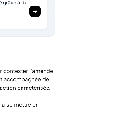
té grâce à de
→
 contester l’amende
e et accompagnée de
raction caractérisée.
t à se mettre en