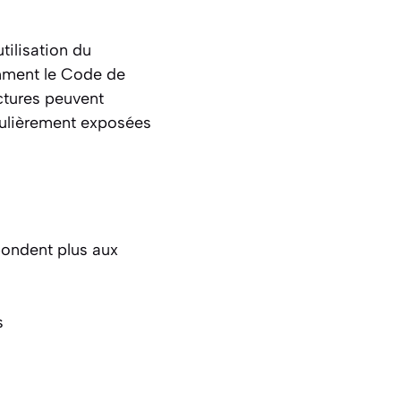
tilisation du
amment le
Code de
ectures peuvent
iculièrement exposées
pondent plus aux
s