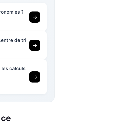
conomies ?
→
entre de tri
→
les calculs
→
nce