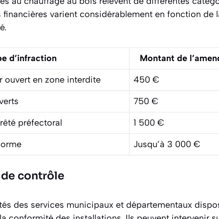
ives au chauffage au bois relèvent de différentes catégo
s financières varient considérablement en fonction de 
é.
e d’infraction
Montant de l’amen
r ouvert en zone interdite
450 €
verts
750 €
rêté préfectoral
1 500 €
nforme
Jusqu’à 3 000 €
 de contrôle
tés des services municipaux et départementaux disp
 la conformité des installations. Ils peuvent intervenir 