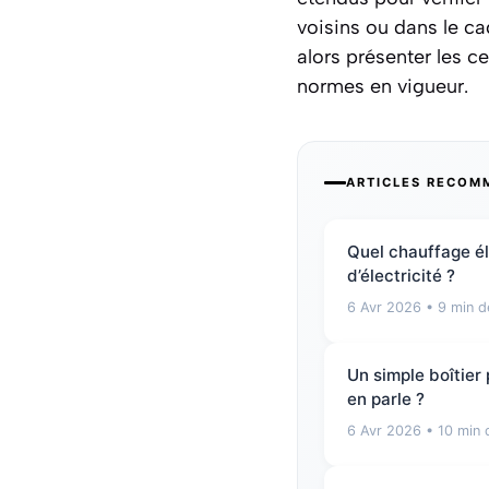
voisins ou dans le c
alors présenter les c
normes en vigueur.
ARTICLES RECOM
Quel chauffage él
d’électricité ?
6 Avr 2026
• 9 min d
Un simple boîtier
en parle ?
6 Avr 2026
• 10 min 