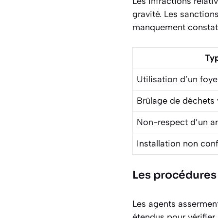
Les infractions relat
gravité. Les sanction
manquement constat
Typ
Utilisation d’un foye
Brûlage de déchets 
Non-respect d’un ar
Installation non co
Les procédures
Les agents assermen
étendus
pour vérifier