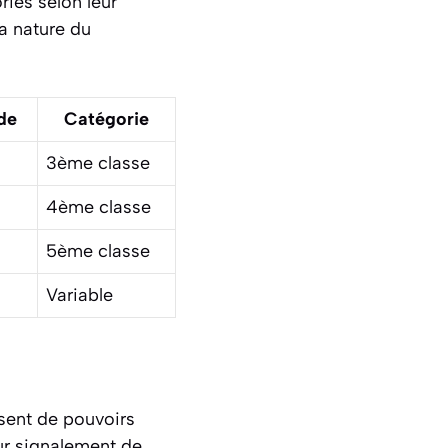
ries selon leur
la nature du
de
Catégorie
3ème classe
4ème classe
5ème classe
Variable
osent de
pouvoirs
sur signalement de