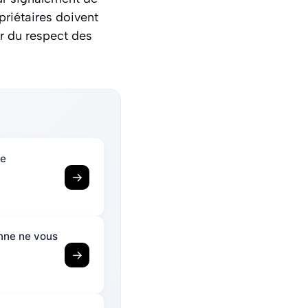
riétaires doivent
er du respect des
re
→
onne ne vous
→