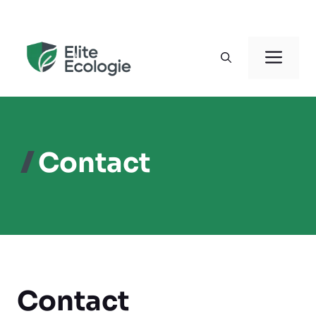
Aller
au
Men
contenu
Contact
Contact