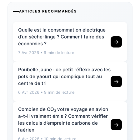
ARTICLES RECOMMANDÉS
Quelle est la consommation électrique
d’un sèche-linge ? Comment faire des
→
économies ?
7 Avr 2026
• 9 min de lecture
Poubelle jaune : ce petit réflexe avec les
pots de yaourt qui complique tout au
→
centre de tri
6 Avr 2026
• 9 min de lecture
Combien de CO₂ votre voyage en avion
a-t-il vraiment émis ? Comment vérifier
les calculs d’empreinte carbone de
→
l’aérien
6 Avr 2026
• 10 min de lecture