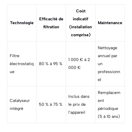
Coût
Efficacité de
indicatif
Technologie
Maintenance
filtration
(installation
comprise)
Nettoyage
Filtre
annuel par
1 000 € à 2
électrostatiq
80 % à 95 %
un
000 €
ue
professionn
el
Remplacem
Inclus dans
Catalyseur
ent
50 % à 75 %
le prix de
intégré
périodique
l’appareil
(5 à 10 ans)