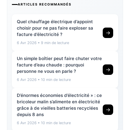
ARTICLES RECOMMANDÉS
Quel chauffage électrique d’appoint
choisir pour ne pas faire exploser sa
→
facture d’électricité ?
6 Avr 2026
• 9 min de lecture
Un simple boîtier peut faire chuter votre
facture d’eau chaude : pourquoi
→
personne ne vous en parle ?
6 Avr 2026
• 10 min de lecture
D’énormes économies d’électricité » : ce
bricoleur malin s’alimente en électricité
grâce à de vieilles batteries recyclées
→
depuis 8 ans
6 Avr 2026
• 10 min de lecture