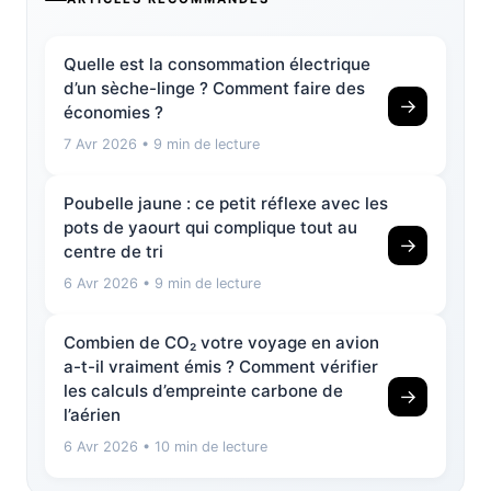
Quelle est la consommation électrique
d’un sèche-linge ? Comment faire des
→
économies ?
7 Avr 2026
• 9 min de lecture
Poubelle jaune : ce petit réflexe avec les
pots de yaourt qui complique tout au
→
centre de tri
6 Avr 2026
• 9 min de lecture
Combien de CO₂ votre voyage en avion
a-t-il vraiment émis ? Comment vérifier
les calculs d’empreinte carbone de
→
l’aérien
6 Avr 2026
• 10 min de lecture