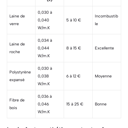
0,030 à
Laine de
Incombustib
0,040
5 à 10 €
verre
le
W/m.K
0,034 à
Laine de
0,044
8 à 15 €
Excellente
roche
W/m.K
0,030 à
Polystyrène
0,038
6 à 12 €
Moyenne
expansé
W/m.K
0,036 à
Fibre de
0,046
15 à 25 €
Bonne
bois
W/m.K