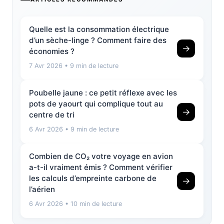
Quelle est la consommation électrique
d’un sèche-linge ? Comment faire des
→
économies ?
7 Avr 2026
• 9 min de lecture
Poubelle jaune : ce petit réflexe avec les
pots de yaourt qui complique tout au
→
centre de tri
6 Avr 2026
• 9 min de lecture
Combien de CO₂ votre voyage en avion
a-t-il vraiment émis ? Comment vérifier
les calculs d’empreinte carbone de
→
l’aérien
6 Avr 2026
• 10 min de lecture