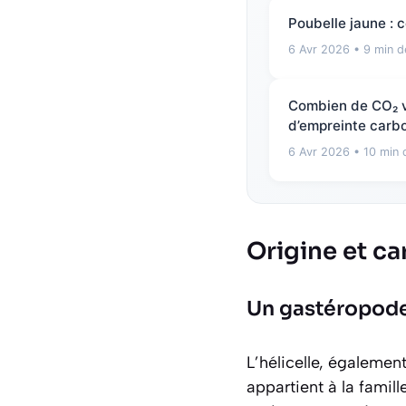
Poubelle jaune : c
6 Avr 2026
• 9 min d
Combien de CO₂ vo
d’empreinte carbo
6 Avr 2026
• 10 min 
Origine et ca
Un gastéropod
L’hélicelle, égaleme
appartient à la famil