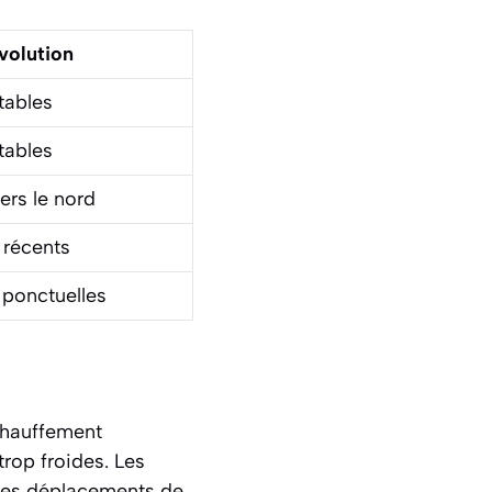
volution
tables
tables
ers le nord
 récents
 ponctuelles
chauffement
rop froides. Les
les déplacements de