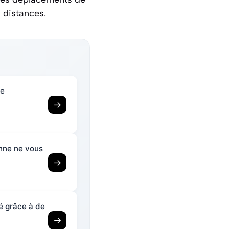
 distances.
re
→
onne ne vous
→
té grâce à de
→