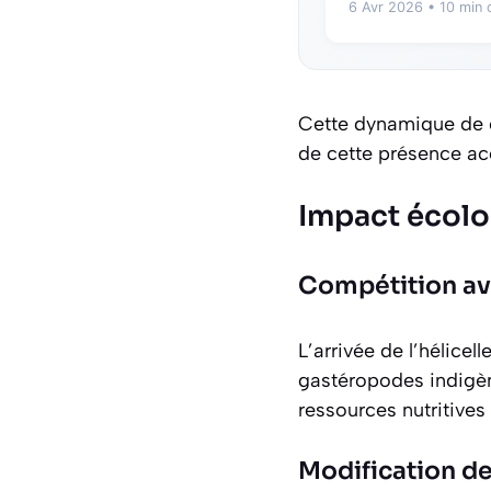
6 Avr 2026
• 10 min 
Cette dynamique de c
de cette présence acc
Impact écolog
Compétition av
L’arrivée de l’hélice
gastéropodes indigèn
ressources nutritives
Modification d