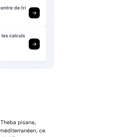
entre de tri
→
les calculs
→
u
Theba pisana
,
 méditerranéen, ce