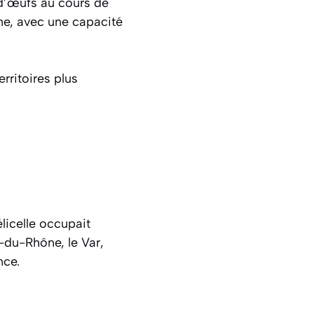
 d’œufs au cours de
mne, avec une capacité
rritoires plus
licelle occupait
-du-Rhône, le Var,
nce.