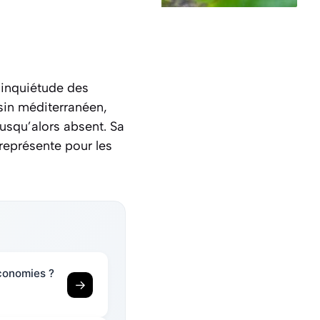
l’inquiétude des
ssin méditerranéen,
 jusqu’alors absent. Sa
représente pour les
conomies ?
→