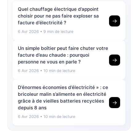
Quel chauffage électrique d’appoint
choisir pour ne pas faire exploser sa
→
facture d’électricité ?
6 Avr 2026
• 9 min de lecture
Un simple boîtier peut faire chuter votre
facture d’eau chaude : pourquoi
→
personne ne vous en parle ?
6 Avr 2026
• 10 min de lecture
D’énormes économies d’électricité » : ce
bricoleur malin s’alimente en électricité
grâce à de vieilles batteries recyclées
→
depuis 8 ans
6 Avr 2026
• 10 min de lecture