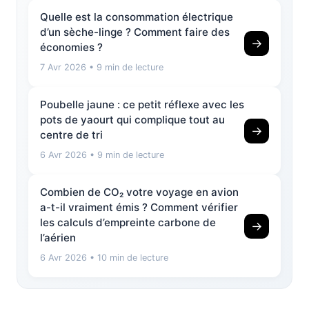
Quelle est la consommation électrique
d’un sèche-linge ? Comment faire des
→
économies ?
7 Avr 2026
• 9 min de lecture
Poubelle jaune : ce petit réflexe avec les
pots de yaourt qui complique tout au
→
centre de tri
6 Avr 2026
• 9 min de lecture
Combien de CO₂ votre voyage en avion
a-t-il vraiment émis ? Comment vérifier
les calculs d’empreinte carbone de
→
l’aérien
6 Avr 2026
• 10 min de lecture