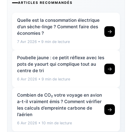
ARTICLES RECOMMANDÉS
Quelle est la consommation électrique
d’un sèche-linge ? Comment faire des
→
économies ?
7 Avr 2026
• 9 min de lecture
Poubelle jaune : ce petit réflexe avec les
pots de yaourt qui complique tout au
→
centre de tri
6 Avr 2026
• 9 min de lecture
Combien de CO₂ votre voyage en avion
a-t-il vraiment émis ? Comment vérifier
les calculs d’empreinte carbone de
→
l’aérien
6 Avr 2026
• 10 min de lecture