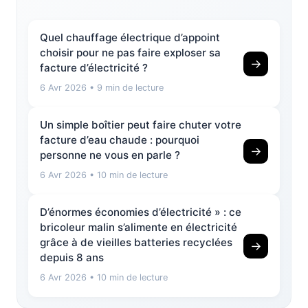
Quel chauffage électrique d’appoint
choisir pour ne pas faire exploser sa
→
facture d’électricité ?
6 Avr 2026
• 9 min de lecture
Un simple boîtier peut faire chuter votre
facture d’eau chaude : pourquoi
→
personne ne vous en parle ?
6 Avr 2026
• 10 min de lecture
D’énormes économies d’électricité » : ce
bricoleur malin s’alimente en électricité
grâce à de vieilles batteries recyclées
→
depuis 8 ans
6 Avr 2026
• 10 min de lecture