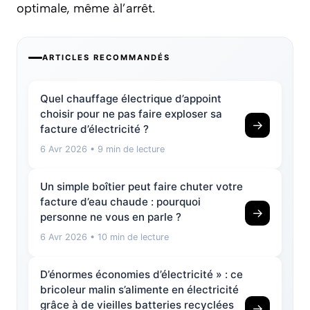
optimale, même àl’arrêt.
ARTICLES RECOMMANDÉS
Quel chauffage électrique d’appoint
choisir pour ne pas faire exploser sa
→
facture d’électricité ?
6 Avr 2026
• 9 min de lecture
Un simple boîtier peut faire chuter votre
facture d’eau chaude : pourquoi
→
personne ne vous en parle ?
6 Avr 2026
• 10 min de lecture
D’énormes économies d’électricité » : ce
bricoleur malin s’alimente en électricité
grâce à de vieilles batteries recyclées
→