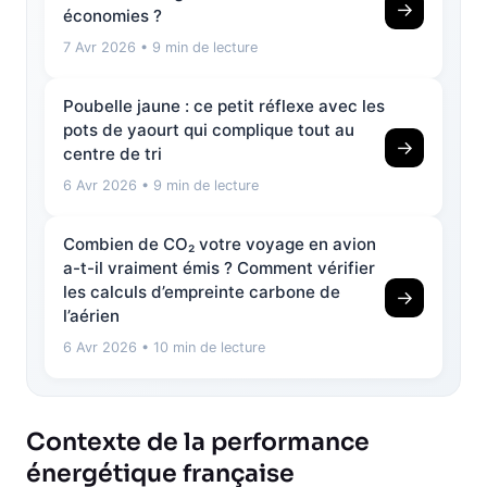
→
économies ?
7 Avr 2026
• 9 min de lecture
Poubelle jaune : ce petit réflexe avec les
pots de yaourt qui complique tout au
→
centre de tri
6 Avr 2026
• 9 min de lecture
Combien de CO₂ votre voyage en avion
a-t-il vraiment émis ? Comment vérifier
les calculs d’empreinte carbone de
→
l’aérien
6 Avr 2026
• 10 min de lecture
Contexte de la performance
énergétique française