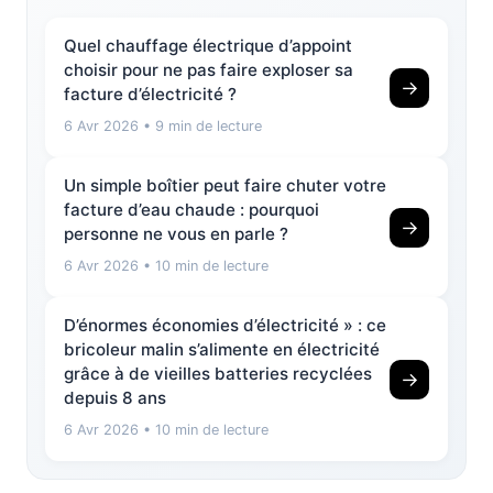
Quel chauffage électrique d’appoint
choisir pour ne pas faire exploser sa
→
facture d’électricité ?
6 Avr 2026
• 9 min de lecture
Un simple boîtier peut faire chuter votre
facture d’eau chaude : pourquoi
→
personne ne vous en parle ?
6 Avr 2026
• 10 min de lecture
D’énormes économies d’électricité » : ce
bricoleur malin s’alimente en électricité
grâce à de vieilles batteries recyclées
→
depuis 8 ans
6 Avr 2026
• 10 min de lecture