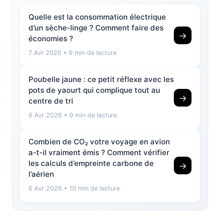
Quelle est la consommation électrique
d’un sèche-linge ? Comment faire des
→
économies ?
7 Avr 2026
• 9 min de lecture
Poubelle jaune : ce petit réflexe avec les
pots de yaourt qui complique tout au
→
centre de tri
6 Avr 2026
• 9 min de lecture
Combien de CO₂ votre voyage en avion
a-t-il vraiment émis ? Comment vérifier
les calculs d’empreinte carbone de
→
l’aérien
6 Avr 2026
• 10 min de lecture