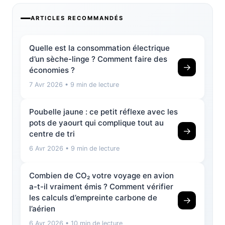
ARTICLES RECOMMANDÉS
Quelle est la consommation électrique
d’un sèche-linge ? Comment faire des
→
économies ?
7 Avr 2026
• 9 min de lecture
Poubelle jaune : ce petit réflexe avec les
pots de yaourt qui complique tout au
→
centre de tri
6 Avr 2026
• 9 min de lecture
Combien de CO₂ votre voyage en avion
a-t-il vraiment émis ? Comment vérifier
les calculs d’empreinte carbone de
→
l’aérien
6 Avr 2026
• 10 min de lecture