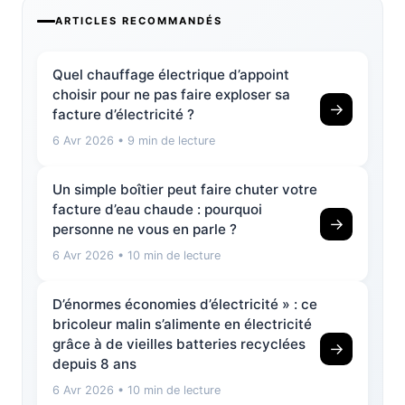
ARTICLES RECOMMANDÉS
Quel chauffage électrique d’appoint
choisir pour ne pas faire exploser sa
→
facture d’électricité ?
6 Avr 2026
• 9 min de lecture
Un simple boîtier peut faire chuter votre
facture d’eau chaude : pourquoi
→
personne ne vous en parle ?
6 Avr 2026
• 10 min de lecture
D’énormes économies d’électricité » : ce
bricoleur malin s’alimente en électricité
grâce à de vieilles batteries recyclées
→
depuis 8 ans
6 Avr 2026
• 10 min de lecture